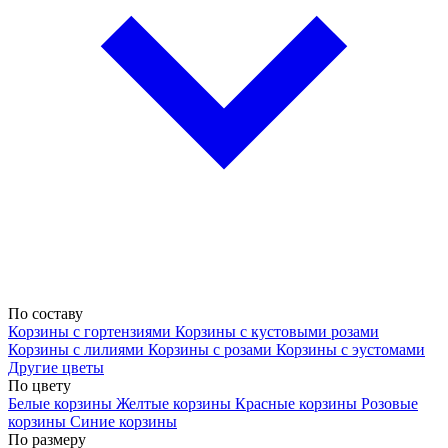
По составу
Корзины с гортензиями
Корзины с кустовыми розами
Корзины с лилиями
Корзины с розами
Корзины с эустомами
Другие цветы
По цвету
Белые корзины
Желтые корзины
Красные корзины
Розовые
корзины
Синие корзины
По размеру