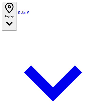
RUB ₽
Адлер