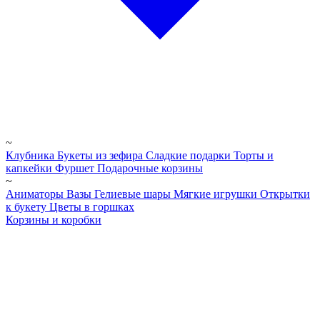
~
Клубника
Букеты из зефира
Сладкие подарки
Торты и
капкейки
Фуршет
Подарочные корзины
~
Аниматоры
Вазы
Гелиевые шары
Мягкие игрушки
Открытки
к букету
Цветы в горшках
Корзины и коробки