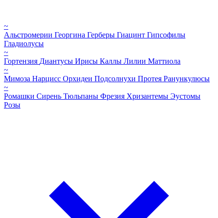
~
Альстромерии
Георгина
Герберы
Гиацинт
Гипсофилы
Гладиолусы
~
Гортензия
Диантусы
Ирисы
Каллы
Лилии
Маттиола
~
Мимоза
Нарцисс
Орхидеи
Подсолнухи
Протея
Ранункулюсы
~
Ромашки
Сирень
Тюльпаны
Фрезия
Хризантемы
Эустомы
Розы