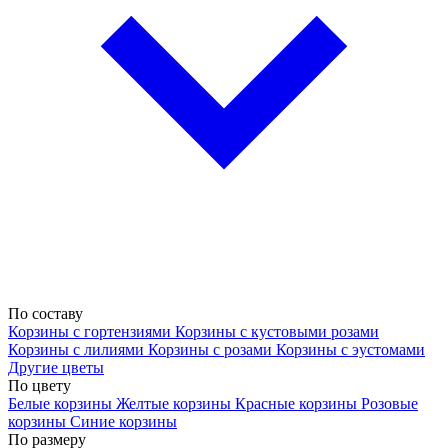
По составу
Корзины с гортензиями
Корзины с кустовыми розами
Корзины с лилиями
Корзины с розами
Корзины с эустомами
Другие цветы
По цвету
Белые корзины
Желтые корзины
Красные корзины
Розовые
корзины
Синие корзины
По размеру