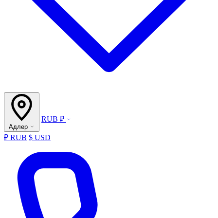
RUB ₽
Адлер
₽ RUB
$ USD