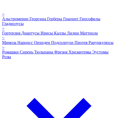
~
Альстромерии
Георгина
Герберы
Гиацинт
Гипсофилы
Гладиолусы
~
Гортензия
Диантусы
Ирисы
Каллы
Лилии
Маттиола
~
Мимоза
Нарцисс
Орхидеи
Подсолнухи
Протея
Ранункулюсы
~
Ромашки
Сирень
Тюльпаны
Фрезия
Хризантемы
Эустомы
Розы