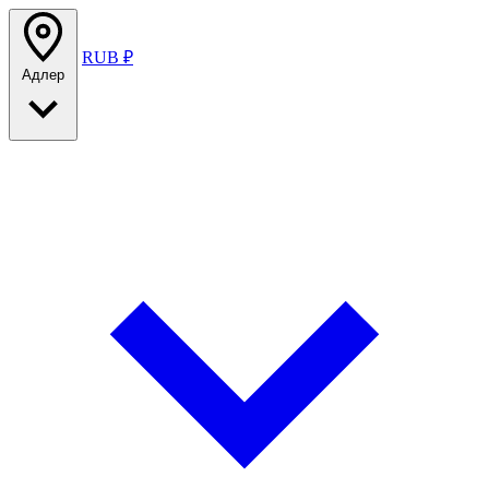
RUB ₽
Адлер