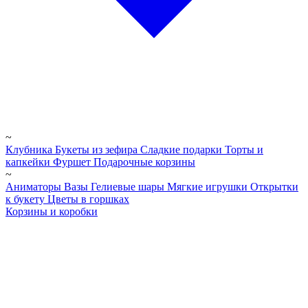
~
Клубника
Букеты из зефира
Сладкие подарки
Торты и
капкейки
Фуршет
Подарочные корзины
~
Аниматоры
Вазы
Гелиевые шары
Мягкие игрушки
Открытки
к букету
Цветы в горшках
Корзины и коробки