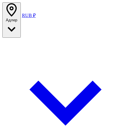
RUB ₽
Адлер