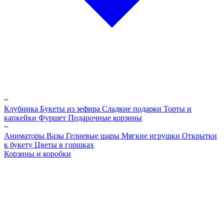
~
Клубника
Букеты из зефира
Сладкие подарки
Торты и
капкейки
Фуршет
Подарочные корзины
~
Аниматоры
Вазы
Гелиевые шары
Мягкие игрушки
Открытки
к букету
Цветы в горшках
Корзины и коробки