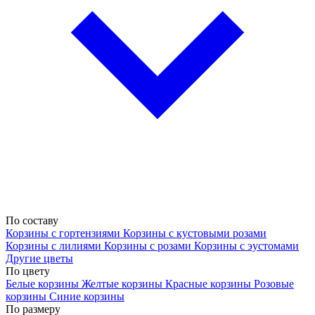
По составу
Корзины с гортензиями
Корзины с кустовыми розами
Корзины с лилиями
Корзины с розами
Корзины с эустомами
Другие цветы
По цвету
Белые корзины
Желтые корзины
Красные корзины
Розовые
корзины
Синие корзины
По размеру