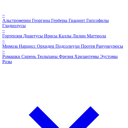
~
Альстромерии
Георгина
Герберы
Гиацинт
Гипсофилы
Гладиолусы
~
Гортензия
Диантусы
Ирисы
Каллы
Лилии
Маттиола
~
Мимоза
Нарцисс
Орхидеи
Подсолнухи
Протея
Ранункулюсы
~
Ромашки
Сирень
Тюльпаны
Фрезия
Хризантемы
Эустомы
Розы