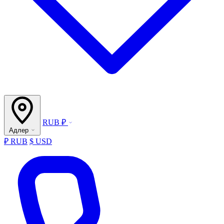
RUB ₽
Адлер
₽ RUB
$ USD